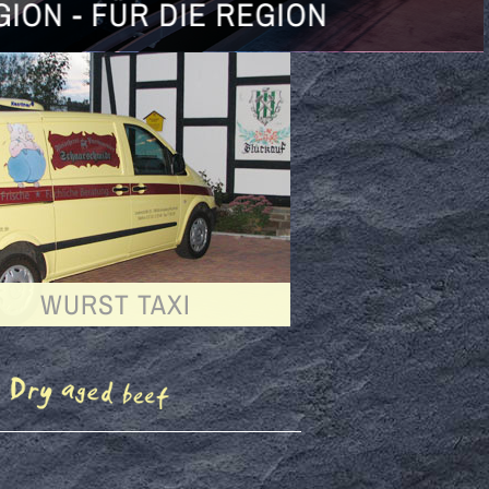
N
WURST TAXI