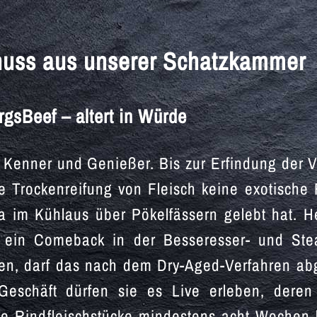
nuss aus unserer Schatzkammer
rgsBeef – altert in Würde
ür Kenner und Genießer. Bis zur Erfindung de
e Trockenreifung von Fleisch keine exotische
a im Kühlaus über Pökelfässern gelebt hat. H
ch ein Comeback in der Besseresser- und Stea
rden, darf das nach dem Dry-Aged-Verfahren a
eschäft dürfen sie es Live erleben, dere
die Rindfleischstücke mindestens acht Woche