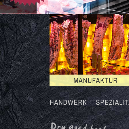
A
MANUFAKTUR
HANDWERK
SPEZIALI