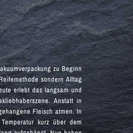
r Vakuumverpackung zu Beginn
 Reifemethode sondern Alltag
eute erlebt das langsam und
kliebhaberszene. Anstatt in
bgehangene Fleisch atmen. In
n Temperatur kurz über dem
n lang aufgehängt. Nun haben