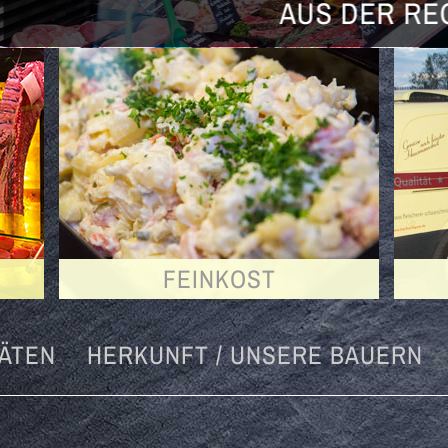
US DER REGION - FÜR DIE REGIO
FEINKOST
TÄTEN
HERKUNFT / UNSERE BAUERN